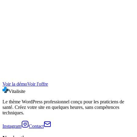
Faut-il afficher ses tarifs sur son site ?
Utile pour présenter vos tarifs, votre cadre et vos modalités sans
créer de friction avant le contact.
Voir la démo
Voir l'offre
Vitalisite
Le thème WordPress professionnel conçu pour les praticiens de
santé. Créez votre site en quelques heures, sans compétences
techniques.
Instagram
Contact